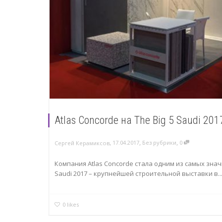
Atlas Concorde на The Big 5 Saudi 201
,
,
,
17.04.2017
Без рубрики
0
Сергей Керамиксов
Компания Atlas Concorde стала одним из самых знач
Saudi 2017 – крупнейшей строительной выставки в..
0
likes