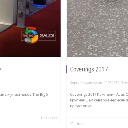
7
Coverings 2017
,
,
07.04.2017
Нов
Сергей Керамиксов
имых участников The Big 5
Coverings 2017 Компания Atlas 
.
крупнейшей североамериканско
представит...
Подробее
0
likes