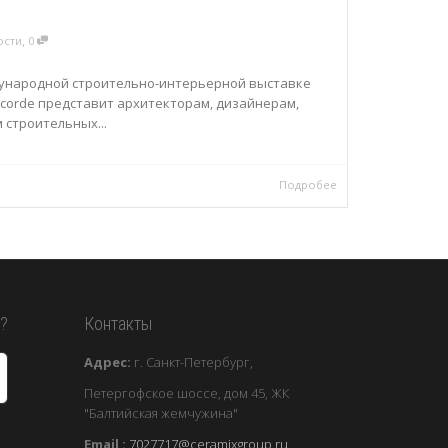
,
ости
0
дународной строительно-интерьерной выставке
oncorde представит архитекторам, дизайнерам,
 строительных...
Подробее
к?
Контакты
Адрес:
г. Санкт-Петербург,
Петергофское шоссе, дом 45, ЖК
"Балтийская жемчужина"
Email :
7027717@ceramixgroup.ru