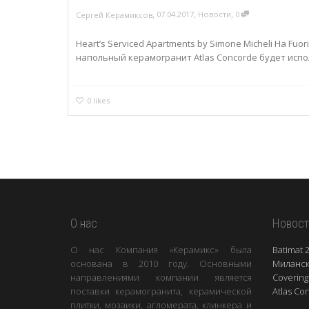
,
,
,
07.04.2017
Новости
0
Сергей Керамиксов
Heart’s Serviced Apartments by Simone Micheli На Fu
напольный керамогранит Atlas Concorde будет испол
0
likes
О нас
Новост
О нас Компания «Керамикс» была
Batimat 
основана в 2010 году. Основными
Миланск
направлениями компании является
Covering
поставки керамогранита, керамической
Atlas Co
плитки, мозаики, агломерата, клинкера и