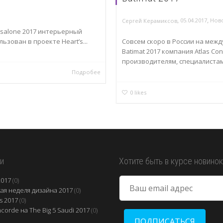
,
,
05.04.2017
Нов
Сергей Керамиксов
orisalone 2017 интерьерный
ьзован в проекте Heart’s...
Совсем скоро в России на меж
Batimat 2017 компания Atlas C
производителям, специалистам
Подробее
0
likes
и
Хотите быть в курсе новино
2017
(0)
ая неделя дизайна 2017
(0)
s 2017
(0)
ncorde на The Big 5 Saudi 2017
(0)
ПОДПИСАТЬСЯ